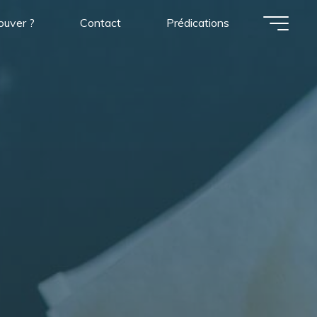
ouver ?
Contact
Prédications