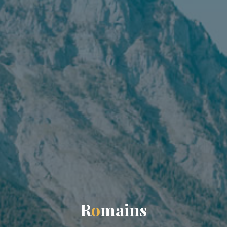
R
o
m
a
i
n
s