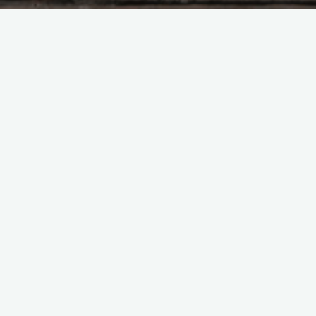
Ce contenu est protégé par un mot de passe. Pour le voir,
veuillez saisir votre mot de passe ci-dessous :
Mot de passe :
Retrouvez-nous
Adresse des célébrations « tous ensemble »
1 place Vinsonneau, 31380 Montastruc la conseillère
Adresse des célébrations « dans les maisons »