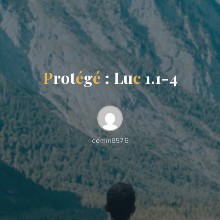
P
r
o
t
é
g
é
:
L
u
c
1
.
1
-
4
admin8576